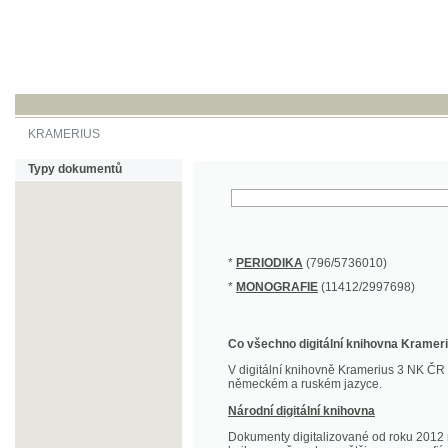
KRAMERIUS
Typy dokumentů
*
PERIODIKA
(796/5736010)
*
MONOGRAFIE
(11412/2997698)
Co všechno digitální knihovna Kramerius obs
V digitální knihovně Kramerius 3 NK ČR najdete 
německém a ruském jazyce.
Národní digitální knihovna
Dokumenty digitalizované od roku 2012 nalezne
knihovny převedena většina monografií. Převedené
Novější digitalizace nale