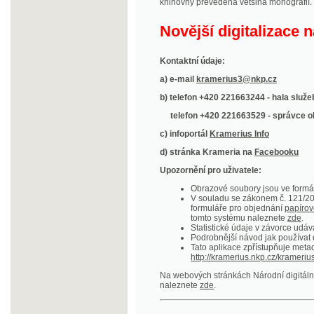
Kontaktní údaje:
a) e-mail
kramerius3@nkp.cz
b) telefon +420 221663244 - hala služeb
(inform
telefon +420 221663529 - správce obsahu
(
c) infoportál
Kramerius Info
d) stránka Krameria na
Facebooku
Upozornění pro uživatele:
Obrazové soubory jsou ve formátu DjVu, p
V souladu se zákonem č. 121/2000 Sb. (
formuláře pro objednání
papírové kopie
.
tomto systému naleznete
zde
.
Statistické údaje v závorce udávají počet t
Podrobnější návod jak používat digitáln
Tato aplikace zpřístupňuje metadata po
http://kramerius.nkp.cz/kramerius/oai
.
Na webových stránkách Národní digitální knihov
naleznete
zde
.
Ukázky zdigitalizovaných dokumentů:
Národní listy