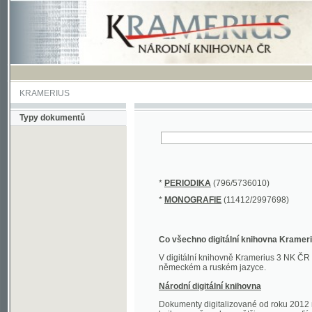
KRAMERIUS
Typy dokumentů
*
PERIODIKA
(796/5736010)
*
MONOGRAFIE
(11412/2997698)
Co všechno digitální knihovna Kramerius obs
V digitální knihovně Kramerius 3 NK ČR najdete 
německém a ruském jazyce.
Národní digitální knihovna
Dokumenty digitalizované od roku 2012 nalezne
knihovny převedena většina monografií. Převedené
Novější digitalizace nale