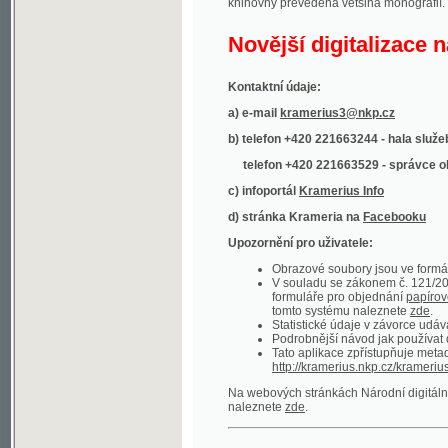
Kontaktní údaje:
a) e-mail
kramerius3@nkp.cz
b) telefon +420 221663244 - hala služeb
(inform
telefon +420 221663529 - správce obsahu
(
c) infoportál
Kramerius Info
d) stránka Krameria na
Facebooku
Upozornění pro uživatele:
Obrazové soubory jsou ve formátu DjVu, p
V souladu se zákonem č. 121/2000 Sb. (
formuláře pro objednání
papírové kopie
.
tomto systému naleznete
zde
.
Statistické údaje v závorce udávají počet t
Podrobnější návod jak používat digitáln
Tato aplikace zpřístupňuje metadata po
http://kramerius.nkp.cz/kramerius/oai
.
Na webových stránkách Národní digitální knihov
naleznete
zde
.
Ukázky zdigitalizovaných dokumentů:
Národní listy