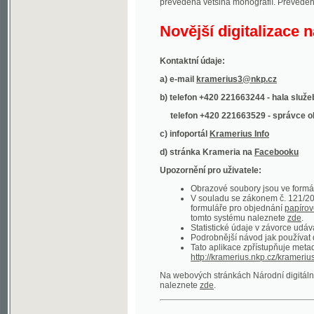
Kontaktní údaje:
a) e-mail
kramerius3@nkp.cz
b) telefon +420 221663244 - hala služeb
(inform
telefon +420 221663529 - správce obsahu
(
c) infoportál
Kramerius Info
d) stránka Krameria na
Facebooku
Upozornění pro uživatele:
Obrazové soubory jsou ve formátu DjVu, p
V souladu se zákonem č. 121/2000 Sb. (
formuláře pro objednání
papírové kopie
.
tomto systému naleznete
zde
.
Statistické údaje v závorce udávají počet t
Podrobnější návod jak používat digitáln
Tato aplikace zpřístupňuje metadata po
http://kramerius.nkp.cz/kramerius/oai
.
Na webových stránkách Národní digitální knihov
naleznete
zde
.
Ukázky zdigitalizovaných dokumentů:
Národní listy