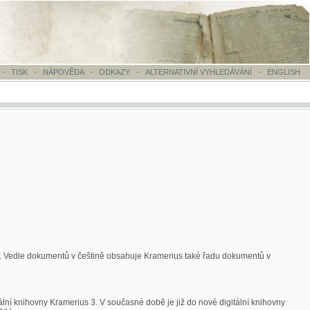
OVĚDA
-
ODKAZY
-
ALTERNATIVNÍ VYHLEDÁVÁNÍ
-
ENGLISH
ntů v češtině obsahuje Kramerius také řadu dokumentů v
merius 3. V současné době je již do nové digitální knihovny