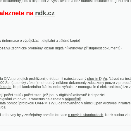
ace o výpůjčkách, digitální a tištěné kopie)
technické problémy, obsah digitální knihovny, přístupnost dokumentů)
ro jejich prohlížení je třeba mít nainstalovaný
plug-in DjVu
. Návod na instalaci naleznete
autorský zákon) mohou být některé dokumenty zobrazeny pouze v prostorách Národní kniho
 Kopii konkrétního článku nebo výňatku z monografie (i elektronickou) lze získat prostřed
itulů / počet stran, jež jsou v digitální knihovně k dispozici.
í knihovnu Kramerius naleznete v
nápovědě
.
mocí protokolu OAI-PMH v2.0 definovaného v rámci
Open Archives Initiative
. Implementace p
ny byly zveřejněny první informace
o nových standardech
, které budou v budoucnu využíván
Humoristické listy
Světozor
Smrt nesem