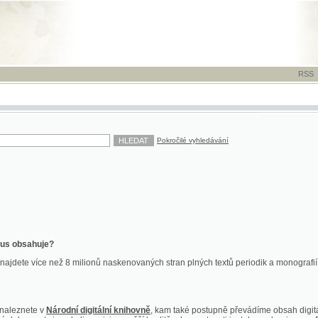
RSS
-
TISK
-
NÁP
Pokročilé vyhledávání
ahuje?
více než 8 milionů naskenovaných stran plných textů periodik a monografií. Vedle dokume
te v
Národní digitální knihovně
, kam také postupně převádíme obsah digitální knihovny Kra
y jsou k dispozici ve vyšší kvalitě a bez nutnosti instalace plug-inu pro DjVu.
znete na
ndk.cz