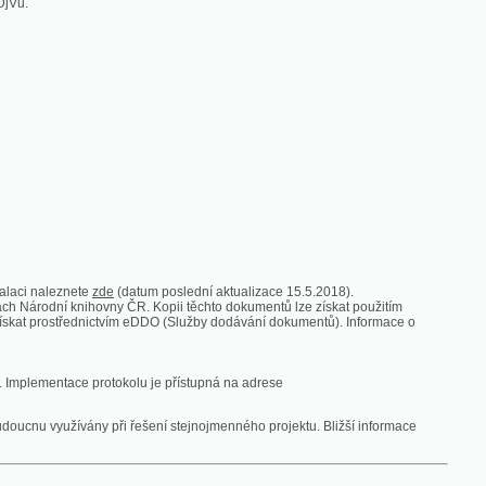
zde
(datum poslední aktualizace 15.5.2018).
vny ČR. Kopii těchto dokumentů lze získat použitím
nictvím eDDO (Služby dodávání dokumentů). Informace o
rotokolu je přístupná na adrese
y při řešení stejnojmenného projektu. Bližší informace
 ze vsi
V zajetí australských lidojedův