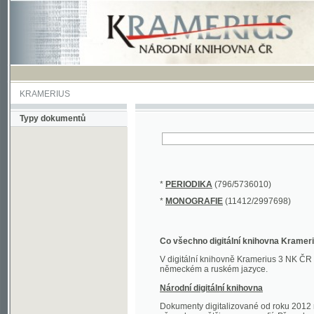
KRAMERIUS
Typy dokumentů
*
PERIODIKA
(796/5736010)
*
MONOGRAFIE
(11412/2997698)
Co všechno digitální knihovna Kramerius obs
V digitální knihovně Kramerius 3 NK ČR najdete 
německém a ruském jazyce.
Národní digitální knihovna
Dokumenty digitalizované od roku 2012 nalezne
převedena většina monografií. Převedené dokument
Novější digitalizace nale