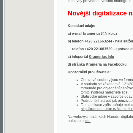
Kontaktní údaje:
a) e-mail
kramerius3@nkp.cz
b) telefon +420 221663244 - hala služeb
(inform
telefon +420 221663529 - správce obsahu
(
c) infoportál
Kramerius Info
d) stránka Krameria na
Facebooku
Upozornění pro uživatele:
Obrazové soubory jsou ve formátu DjVu, p
V souladu se zákonem č. 121/2000 Sb. (
formuláře pro objednání
papírové kopie
.
tomto systému naleznete
zde
.
Statistické údaje v závorce udávají počet t
Podrobnější návod jak používat digitáln
Tato aplikace zpřístupňuje metadata po
http://kramerius.nkp.cz/kramerius/oai
.
Na webových stránkách Národní digitální knihov
naleznete
zde
.
Ukázky zdigitalizovaných dokumentů:
Národní listy