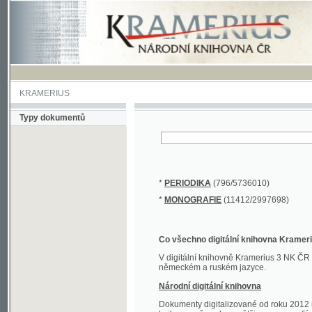
KRAMERIUS
Typy dokumentů
*
PERIODIKA
(796/5736010)
*
MONOGRAFIE
(11412/2997698)
Co všechno digitální knihovna Kramerius obs
V digitální knihovně Kramerius 3 NK ČR najdete 
německém a ruském jazyce.
Národní digitální knihovna
Dokumenty digitalizované od roku 2012 nalezne
knihovny převedena většina monografií. Převedené
Novější digitalizace nale