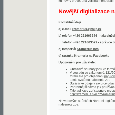
Kontaktní údaje:
a) e-mail
kramerius3@nkp.cz
b) telefon +420 221663244 - hala služeb
(inform
telefon +420 221663529 - správce obsahu
(
c) infoportál
Kramerius Info
d) stránka Krameria na
Facebooku
Upozornění pro uživatele:
Obrazové soubory jsou ve formátu DjVu, p
V souladu se zákonem č. 121/2000 Sb. (
formuláře pro objednání
papírové kopie
.
tomto systému naleznete
zde
.
Statistické údaje v závorce udávají počet t
Podrobnější návod jak používat digitáln
Tato aplikace zpřístupňuje metadata po
http://kramerius.nkp.cz/kramerius/oai
.
Na webových stránkách Národní digitální knihov
naleznete
zde
.
Ukázky zdigitalizovaných dokumentů:
Národní listy