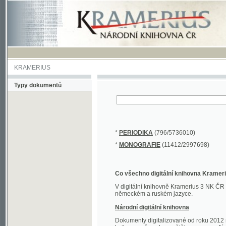
KRAMERIUS
Typy dokumentů
*
PERIODIKA
(796/5736010)
*
MONOGRAFIE
(11412/2997698)
Co všechno digitální knihovna Kramerius obs
V digitální knihovně Kramerius 3 NK ČR najdete 
německém a ruském jazyce.
Národní digitální knihovna
Dokumenty digitalizované od roku 2012 nalezne
knihovny převedena většina monografií. Převedené
Novější digitalizace nale