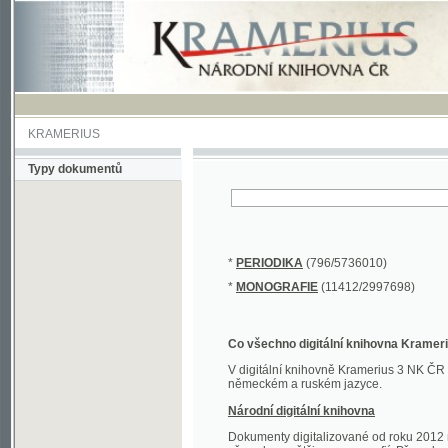
KRAMERIUS
Typy dokumentů
*
PERIODIKA
(796/5736010)
*
MONOGRAFIE
(11412/2997698)
Co všechno digitální knihovna Kramerius obs
V digitální knihovně Kramerius 3 NK ČR najdete 
německém a ruském jazyce.
Národní digitální knihovna
Dokumenty digitalizované od roku 2012 nalezne
převedena většina monografií. Převedené dokument
Novější digitalizace nale