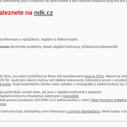
ace o výpůjčkách, digitální a tištěné kopie)
technické problémy, obsah digitální knihovny, přístupnost dokumentů)
ro jejich prohlížení je třeba mít nainstalovaný
plug-in DjVu
. Návod na instalaci naleznete
autorský zákon) mohou být některé dokumenty zobrazeny pouze v prostorách Národní kniho
 Kopii konkrétního článku nebo výňatku z monografie (i elektronickou) lze získat prostřed
itulů / počet stran, jež jsou v digitální knihovně k dispozici.
í knihovnu Kramerius naleznete v
nápovědě
.
mocí protokolu OAI-PMH v2.0 definovaného v rámci
Open Archives Initiative
. Implementace p
ny byly zveřejněny první informace
o nových standardech
, které budou v budoucnu využíván
Humoristické listy
Světozor
Smrt nesem