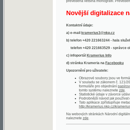
Kontaktní údaje:
a) e-mail
kramerius3@nkp.cz
b) telefon +420 221663244 - hala služeb
(inform
telefon +420 221663529 - správce obsahu
(
c) infoportál
Kramerius Info
d) stránka Krameria na
Facebooku
Upozornění pro uživatele:
Obrazové soubory jsou ve formátu DjVu, p
V souladu se zákonem č. 121/2000 Sb. (
formuláře pro objednání
papírové kopie
.
tomto systému naleznete
zde
.
Statistické údaje v závorce udávají počet t
Podrobnější návod jak používat digitáln
Tato aplikace zpřístupňuje metadata po
http://kramerius.nkp.cz/kramerius/oai
.
Na webových stránkách Národní digitální knihov
naleznete
zde
.
Ukázky zdigitalizovaných dokumentů:
Národní listy