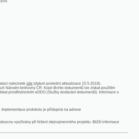
zde
(datum poslední aktualizace 15.5.2018).
vny ČR. Kopii těchto dokumentů lze získat použitím
nictvím eDDO (Služby dodávání dokumentů). Informace o
rotokolu je přístupná na adrese
y při řešení stejnojmenného projektu. Bližší informace
 ze vsi
V zajetí australských lidojedův