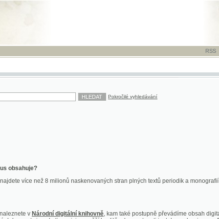
RSS
-
TISK
-
NÁP
Pokročilé vyhledávání
ahuje?
více než 8 milionů naskenovaných stran plných textů periodik a monografií. Vedle dokume
te v
Národní digitální knihovně
, kam také postupně převádíme obsah digitální knihovny Kra
y jsou k dispozici ve vyšší kvalitě a bez nutnosti instalace plug-inu pro DjVu.
znete na
ndk.cz