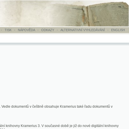
OVĚDA
-
ODKAZY
-
ALTERNATIVNÍ VYHLEDÁVÁNÍ
-
ENGLISH
ntů v češtině obsahuje Kramerius také řadu dokumentů v
merius 3. V současné době je již do nové digitální knihovny