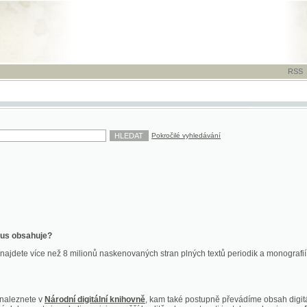
RSS
-
TISK
-
NÁP
Pokročilé vyhledávání
ahuje?
více než 8 milionů naskenovaných stran plných textů periodik a monografií. Vedle dokume
te v
Národní digitální knihovně
, kam také postupně převádíme obsah digitální knihovny Kra
y jsou k dispozici ve vyšší kvalitě a bez nutnosti instalace plug-inu pro DjVu.
znete na
ndk.cz