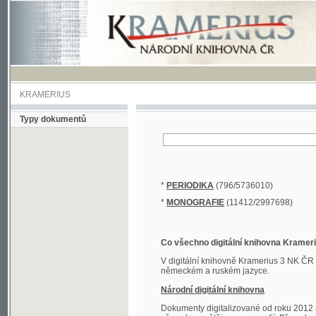
KRAMERIUS
Typy dokumentů
*
PERIODIKA
(796/5736010)
*
MONOGRAFIE
(11412/2997698)
Co všechno digitální knihovna Kramerius obs
V digitální knihovně Kramerius 3 NK ČR najdete 
německém a ruském jazyce.
Národní digitální knihovna
Dokumenty digitalizované od roku 2012 nalezne
převedena většina monografií. Převedené dokument
Novější digitalizace nale