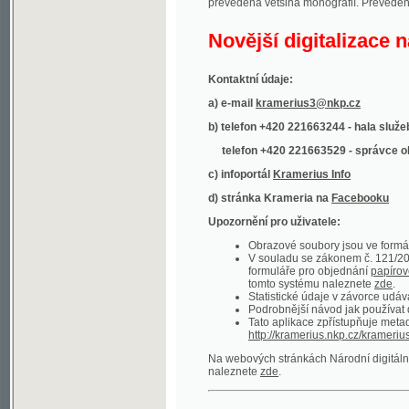
Kontaktní údaje:
a) e-mail
kramerius3@nkp.cz
b) telefon +420 221663244 - hala služeb
(inform
telefon +420 221663529 - správce obsahu
(
c) infoportál
Kramerius Info
d) stránka Krameria na
Facebooku
Upozornění pro uživatele:
Obrazové soubory jsou ve formátu DjVu, p
V souladu se zákonem č. 121/2000 Sb. (
formuláře pro objednání
papírové kopie
.
tomto systému naleznete
zde
.
Statistické údaje v závorce udávají počet t
Podrobnější návod jak používat digitáln
Tato aplikace zpřístupňuje metadata po
http://kramerius.nkp.cz/kramerius/oai
.
Na webových stránkách Národní digitální knihov
naleznete
zde
.
Ukázky zdigitalizovaných dokumentů:
Národní listy