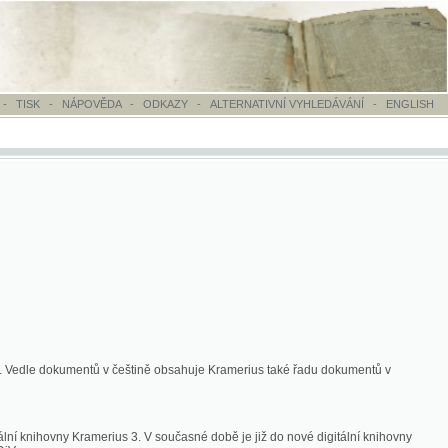
OVĚDA
-
ODKAZY
-
ALTERNATIVNÍ VYHLEDÁVÁNÍ
-
ENGLISH
ntů v češtině obsahuje Kramerius také řadu dokumentů v
merius 3. V současné době je již do nové digitální knihovny