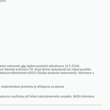
zde
(datum poslední aktualizace 15.5.2018).
vny ČR. Kopii těchto dokumentů lze získat použitím
nictvím eDDO (Služby dodávání dokumentů). Informace o
rotokolu je přístupná na adrese
y při řešení stejnojmenného projektu. Bližší informace
 ze vsi
V zajetí australských lidojedův