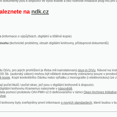
ace o výpůjčkách, digitální a tištěné kopie)
technické problémy, obsah digitální knihovny, přístupnost dokumentů)
ro jejich prohlížení je třeba mít nainstalovaný
plug-in DjVu
. Návod na instalaci naleznete
autorský zákon) mohou být některé dokumenty zobrazeny pouze v prostorách Národní kniho
 Kopii konkrétního článku nebo výňatku z monografie (i elektronickou) lze získat prostřed
itulů / počet stran, jež jsou v digitální knihovně k dispozici.
í knihovnu Kramerius naleznete v
nápovědě
.
mocí protokolu OAI-PMH v2.0 definovaného v rámci
Open Archives Initiative
. Implementace p
ny byly zveřejněny první informace
o nových standardech
, které budou v budoucnu využíván
Humoristické listy
Světozor
Smrt nesem