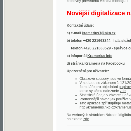
Kontaktní údaje:
a) e-mail
kramerius3@nkp.cz
b) telefon +420 221663244 - hala služeb
(inform
telefon +420 221663529 - správce obsahu
(
c) infoportál
Kramerius Info
d) stránka Krameria na
Facebooku
Upozornění pro uživatele:
Obrazové soubory jsou ve formátu DjVu, p
V souladu se zákonem č. 121/2000 Sb. (
formuláře pro objednání
papírové kopie
.
tomto systému naleznete
zde
.
Statistické údaje v závorce udávají počet t
Podrobnější návod jak používat digitáln
Tato aplikace zpřístupňuje metadata po
http://kramerius.nkp.cz/kramerius/oai
.
Na webových stránkách Národní digitální knihov
naleznete
zde
.
Ukázky zdigitalizovaných dokumentů:
Národní listy