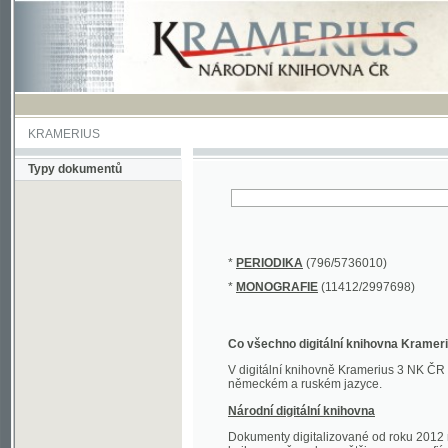
KRAMERIUS
Typy dokumentů
*
PERIODIKA
(796/5736010)
*
MONOGRAFIE
(11412/2997698)
Co všechno digitální knihovna Kramerius obs
V digitální knihovně Kramerius 3 NK ČR najdete 
německém a ruském jazyce.
Národní digitální knihovna
Dokumenty digitalizované od roku 2012 nalezne
knihovny převedena většina monografií. Převedené
Novější digitalizace nale