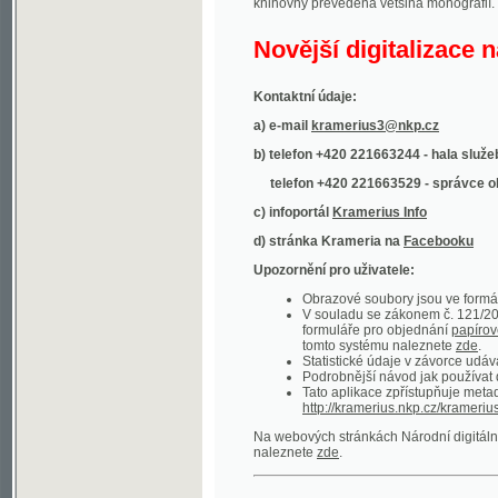
Kontaktní údaje:
a) e-mail
kramerius3@nkp.cz
b) telefon +420 221663244 - hala služeb
(inform
telefon +420 221663529 - správce obsahu
(
c) infoportál
Kramerius Info
d) stránka Krameria na
Facebooku
Upozornění pro uživatele:
Obrazové soubory jsou ve formátu DjVu, p
V souladu se zákonem č. 121/2000 Sb. (
formuláře pro objednání
papírové kopie
.
tomto systému naleznete
zde
.
Statistické údaje v závorce udávají počet t
Podrobnější návod jak používat digitáln
Tato aplikace zpřístupňuje metadata po
http://kramerius.nkp.cz/kramerius/oai
.
Na webových stránkách Národní digitální knihov
naleznete
zde
.
Ukázky zdigitalizovaných dokumentů:
Národní listy