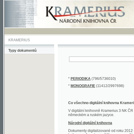
KRAMERIUS
Typy dokumentů
*
PERIODIKA
(796/5736010)
*
MONOGRAFIE
(11412/2997698)
Co všechno digitální knihovna Kramerius obs
V digitální knihovně Kramerius 3 NK ČR najdete 
německém a ruském jazyce.
Národní digitální knihovna
Dokumenty digitalizované od roku 2012 nalezne
knihovny převedena většina monografií. Převedené
Novější digitalizace nale