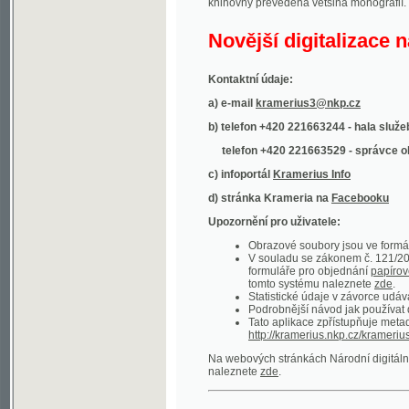
Kontaktní údaje:
a) e-mail
kramerius3@nkp.cz
b) telefon +420 221663244 - hala služeb
(inform
telefon +420 221663529 - správce obsahu
(
c) infoportál
Kramerius Info
d) stránka Krameria na
Facebooku
Upozornění pro uživatele:
Obrazové soubory jsou ve formátu DjVu, p
V souladu se zákonem č. 121/2000 Sb. (
formuláře pro objednání
papírové kopie
.
tomto systému naleznete
zde
.
Statistické údaje v závorce udávají počet t
Podrobnější návod jak používat digitáln
Tato aplikace zpřístupňuje metadata po
http://kramerius.nkp.cz/kramerius/oai
.
Na webových stránkách Národní digitální knihov
naleznete
zde
.
Ukázky zdigitalizovaných dokumentů:
Národní listy