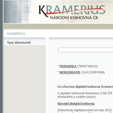
KRAMERIUS
Typy dokumentů
*
PERIODIKA
(796/5736010)
*
MONOGRAFIE
(11412/2997698)
Co všechno digitální knihovna Kramerius obs
V digitální knihovně Kramerius 3 NK ČR najdete 
německém a ruském jazyce.
Národní digitální knihovna
Dokumenty digitalizované od roku 2012 nalezne
knihovny převedena většina monografií. Převedené
Novější digitalizace nale