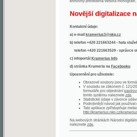
Kontaktní údaje:
a) e-mail
kramerius3@nkp.cz
b) telefon +420 221663244 - hala služeb
(inform
telefon +420 221663529 - správce obsahu
(
c) infoportál
Kramerius Info
d) stránka Krameria na
Facebooku
Upozornění pro uživatele:
Obrazové soubory jsou ve formátu DjVu, p
V souladu se zákonem č. 121/2000 Sb. (
formuláře pro objednání
papírové kopie
.
tomto systému naleznete
zde
.
Statistické údaje v závorce udávají počet t
Podrobnější návod jak používat digitáln
Tato aplikace zpřístupňuje metadata po
http://kramerius.nkp.cz/kramerius/oai
.
Na webových stránkách Národní digitální knihov
naleznete
zde
.
Ukázky zdigitalizovaných dokumentů:
Národní listy