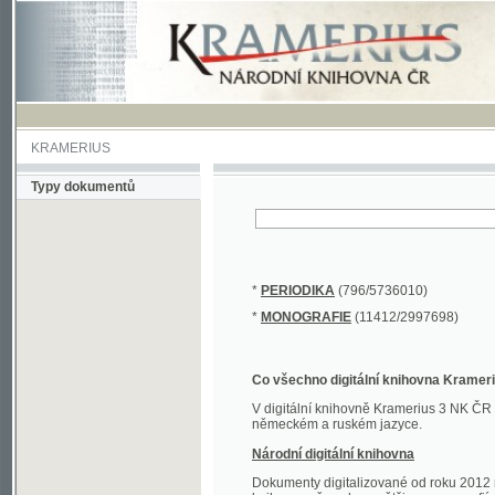
KRAMERIUS
Typy dokumentů
*
PERIODIKA
(796/5736010)
*
MONOGRAFIE
(11412/2997698)
Co všechno digitální knihovna Kramerius obs
V digitální knihovně Kramerius 3 NK ČR najdete 
německém a ruském jazyce.
Národní digitální knihovna
Dokumenty digitalizované od roku 2012 nalezne
knihovny převedena většina monografií. Převedené
Novější digitalizace nale