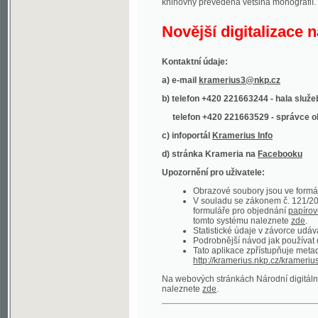
Kontaktní údaje:
a) e-mail
kramerius3@nkp.cz
b) telefon +420 221663244 - hala služeb
(inform
telefon +420 221663529 - správce obsahu
(
c) infoportál
Kramerius Info
d) stránka Krameria na
Facebooku
Upozornění pro uživatele:
Obrazové soubory jsou ve formátu DjVu, p
V souladu se zákonem č. 121/2000 Sb. (
formuláře pro objednání
papírové kopie
.
tomto systému naleznete
zde
.
Statistické údaje v závorce udávají počet t
Podrobnější návod jak používat digitáln
Tato aplikace zpřístupňuje metadata po
http://kramerius.nkp.cz/kramerius/oai
.
Na webových stránkách Národní digitální knihov
naleznete
zde
.
Ukázky zdigitalizovaných dokumentů:
Národní listy