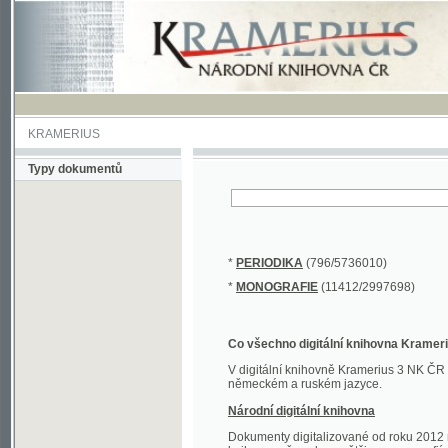
KRAMERIUS
Typy dokumentů
*
PERIODIKA
(796/5736010)
*
MONOGRAFIE
(11412/2997698)
Co všechno digitální knihovna Kramerius obs
V digitální knihovně Kramerius 3 NK ČR najdete 
německém a ruském jazyce.
Národní digitální knihovna
Dokumenty digitalizované od roku 2012 nalezne
knihovny převedena většina monografií. Převedené
Novější digitalizace nale