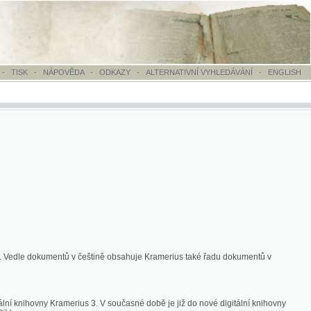
OVĚDA
-
ODKAZY
-
ALTERNATIVNÍ VYHLEDÁVÁNÍ
-
ENGLISH
ntů v češtině obsahuje Kramerius také řadu dokumentů v
merius 3. V současné době je již do nové digitální knihovny