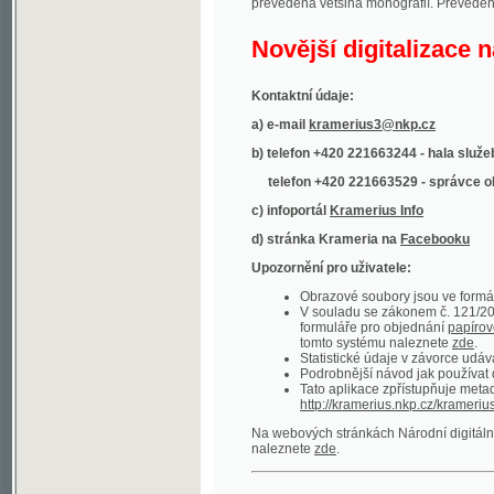
Kontaktní údaje:
a) e-mail
kramerius3@nkp.cz
b) telefon +420 221663244 - hala služeb
(inform
telefon +420 221663529 - správce obsahu
(
c) infoportál
Kramerius Info
d) stránka Krameria na
Facebooku
Upozornění pro uživatele:
Obrazové soubory jsou ve formátu DjVu, p
V souladu se zákonem č. 121/2000 Sb. (
formuláře pro objednání
papírové kopie
.
tomto systému naleznete
zde
.
Statistické údaje v závorce udávají počet t
Podrobnější návod jak používat digitáln
Tato aplikace zpřístupňuje metadata po
http://kramerius.nkp.cz/kramerius/oai
.
Na webových stránkách Národní digitální knihov
naleznete
zde
.
Ukázky zdigitalizovaných dokumentů:
Národní listy