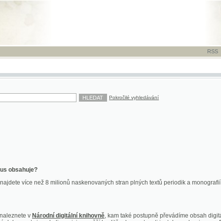
RSS
-
TISK
-
NÁP
Pokročilé vyhledávání
ahuje?
více než 8 milionů naskenovaných stran plných textů periodik a monografií. Vedle dokume
te v
Národní digitální knihovně
, kam také postupně převádíme obsah digitální knihovny Kra
y jsou k dispozici ve vyšší kvalitě a bez nutnosti instalace plug-inu pro DjVu.
znete na
ndk.cz