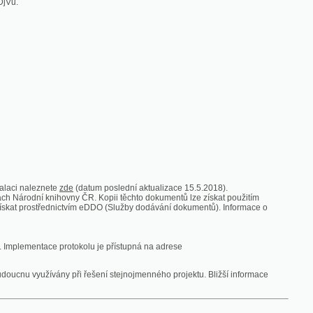
zde
(datum poslední aktualizace 15.5.2018).
vny ČR. Kopii těchto dokumentů lze získat použitím
nictvím eDDO (Služby dodávání dokumentů). Informace o
rotokolu je přístupná na adrese
y při řešení stejnojmenného projektu. Bližší informace
 ze vsi
V zajetí australských lidojedův