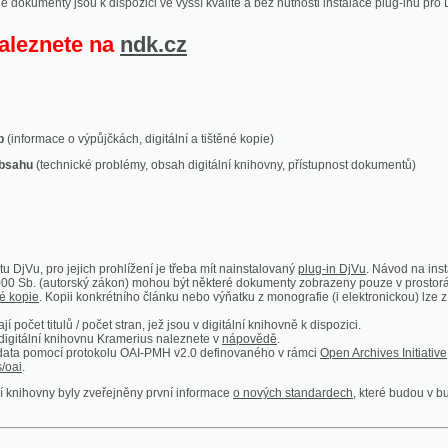
ace o výpůjčkách, digitální a tištěné kopie)
technické problémy, obsah digitální knihovny, přístupnost dokumentů)
ro jejich prohlížení je třeba mít nainstalovaný
plug-in DjVu
. Návod na instalaci naleznete
autorský zákon) mohou být některé dokumenty zobrazeny pouze v prostorách Národní kniho
 Kopii konkrétního článku nebo výňatku z monografie (i elektronickou) lze získat prostřed
itulů / počet stran, jež jsou v digitální knihovně k dispozici.
í knihovnu Kramerius naleznete v
nápovědě
.
mocí protokolu OAI-PMH v2.0 definovaného v rámci
Open Archives Initiative
. Implementace p
ny byly zveřejněny první informace
o nových standardech
, které budou v budoucnu využíván
Humoristické listy
Světozor
Smrt nesem