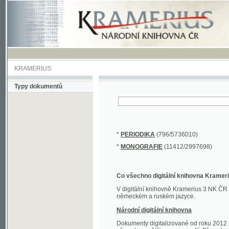
KRAMERIUS
Typy dokumentů
*
PERIODIKA
(796/5736010)
*
MONOGRAFIE
(11412/2997698)
Co všechno digitální knihovna Kramerius obs
V digitální knihovně Kramerius 3 NK ČR najdete 
německém a ruském jazyce.
Národní digitální knihovna
Dokumenty digitalizované od roku 2012 nalezne
převedena většina monografií. Převedené dokument
Novější digitalizace nale