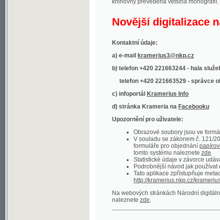
Kontaktní údaje:
a) e-mail
kramerius3@nkp.cz
b) telefon +420 221663244 - hala služeb
(inform
telefon +420 221663529 - správce obsahu
(
c) infoportál
Kramerius Info
d) stránka Krameria na
Facebooku
Upozornění pro uživatele:
Obrazové soubory jsou ve formátu DjVu, p
V souladu se zákonem č. 121/2000 Sb. (
formuláře pro objednání
papírové kopie
.
tomto systému naleznete
zde
.
Statistické údaje v závorce udávají počet t
Podrobnější návod jak používat digitáln
Tato aplikace zpřístupňuje metadata po
http://kramerius.nkp.cz/kramerius/oai
.
Na webových stránkách Národní digitální knihov
naleznete
zde
.
Ukázky zdigitalizovaných dokumentů:
Národní listy