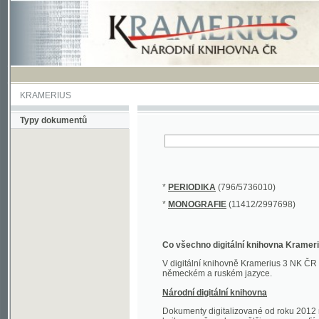
KRAMERIUS
Typy dokumentů
*
PERIODIKA
(796/5736010)
*
MONOGRAFIE
(11412/2997698)
Co všechno digitální knihovna Kramerius obs
V digitální knihovně Kramerius 3 NK ČR najdete 
německém a ruském jazyce.
Národní digitální knihovna
Dokumenty digitalizované od roku 2012 nalezne
knihovny převedena většina monografií. Převedené
Novější digitalizace nale