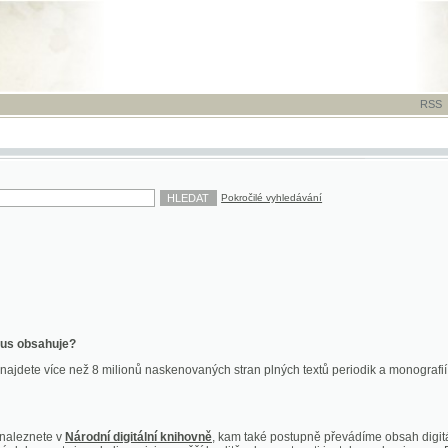
RSS
-
TISK
-
NÁP
Pokročilé vyhledávání
ahuje?
více než 8 milionů naskenovaných stran plných textů periodik a monografií. Vedle dokume
te v
Národní digitální knihovně
, kam také postupně převádíme obsah digitální knihovny Kra
y jsou k dispozici ve vyšší kvalitě a bez nutnosti instalace plug-inu pro DjVu.
znete na
ndk.cz