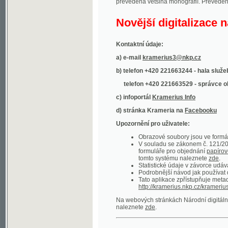
Kontaktní údaje:
a) e-mail
kramerius3@nkp.cz
b) telefon +420 221663244 - hala služeb
(inform
telefon +420 221663529 - správce obsahu
(
c) infoportál
Kramerius Info
d) stránka Krameria na
Facebooku
Upozornění pro uživatele:
Obrazové soubory jsou ve formátu DjVu, p
V souladu se zákonem č. 121/2000 Sb. (
formuláře pro objednání
papírové kopie
.
tomto systému naleznete
zde
.
Statistické údaje v závorce udávají počet t
Podrobnější návod jak používat digitáln
Tato aplikace zpřístupňuje metadata po
http://kramerius.nkp.cz/kramerius/oai
.
Na webových stránkách Národní digitální knihov
naleznete
zde
.
Ukázky zdigitalizovaných dokumentů:
Národní listy