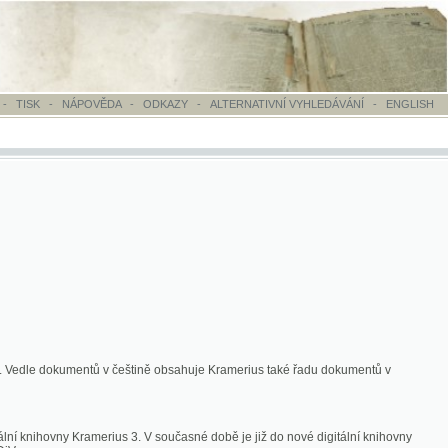
OVĚDA
-
ODKAZY
-
ALTERNATIVNÍ VYHLEDÁVÁNÍ
-
ENGLISH
ntů v češtině obsahuje Kramerius také řadu dokumentů v
merius 3. V současné době je již do nové digitální knihovny