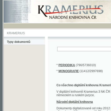
KRAMERIUS
Typy dokumentů
*
PERIODIKA
(796/5736010)
*
MONOGRAFIE
(11412/2997698)
Co všechno digitální knihovna Kramerius obs
V digitální knihovně Kramerius 3 NK ČR najdete 
německém a ruském jazyce.
Národní digitální knihovna
Dokumenty digitalizované od roku 2012 nalezne
převedena většina monografií. Převedené dokument
Novější digitalizace nale