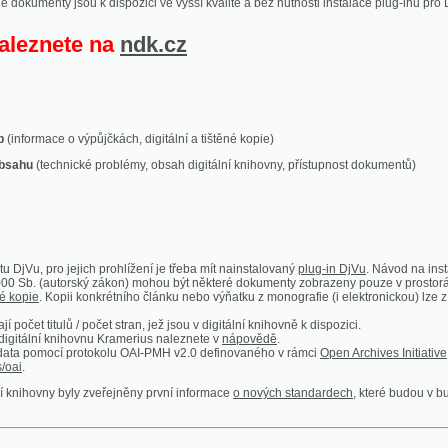
ace o výpůjčkách, digitální a tištěné kopie)
technické problémy, obsah digitální knihovny, přístupnost dokumentů)
ro jejich prohlížení je třeba mít nainstalovaný
plug-in DjVu
. Návod na instalaci naleznete
autorský zákon) mohou být některé dokumenty zobrazeny pouze v prostorách Národní kniho
 Kopii konkrétního článku nebo výňatku z monografie (i elektronickou) lze získat prostřed
itulů / počet stran, jež jsou v digitální knihovně k dispozici.
í knihovnu Kramerius naleznete v
nápovědě
.
mocí protokolu OAI-PMH v2.0 definovaného v rámci
Open Archives Initiative
. Implementace p
ny byly zveřejněny první informace
o nových standardech
, které budou v budoucnu využíván
Humoristické listy
Světozor
Smrt nesem