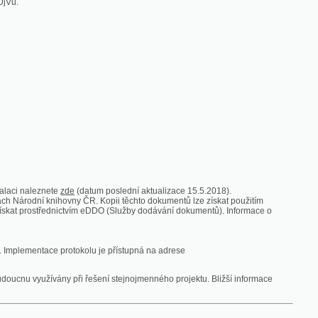
zde
(datum poslední aktualizace 15.5.2018).
vny ČR. Kopii těchto dokumentů lze získat použitím
nictvím eDDO (Služby dodávání dokumentů). Informace o
rotokolu je přístupná na adrese
y při řešení stejnojmenného projektu. Bližší informace
 ze vsi
V zajetí australských lidojedův