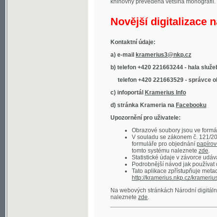
Kontaktní údaje:
a) e-mail
kramerius3@nkp.cz
b) telefon +420 221663244 - hala služeb
(inform
telefon +420 221663529 - správce obsahu
(
c) infoportál
Kramerius Info
d) stránka Krameria na
Facebooku
Upozornění pro uživatele:
Obrazové soubory jsou ve formátu DjVu, p
V souladu se zákonem č. 121/2000 Sb. (
formuláře pro objednání
papírové kopie
.
tomto systému naleznete
zde
.
Statistické údaje v závorce udávají počet t
Podrobnější návod jak používat digitáln
Tato aplikace zpřístupňuje metadata po
http://kramerius.nkp.cz/kramerius/oai
.
Na webových stránkách Národní digitální knihov
naleznete
zde
.
Ukázky zdigitalizovaných dokumentů:
Národní listy