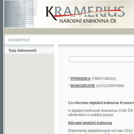
KRAMERIUS
Typy dokumentů
*
PERIODIKA
(796/5736010)
*
MONOGRAFIE
(11412/2997698)
Co všechno digitální knihovna Kramerius obs
V digitální knihovně Kramerius 3 NK ČR najdete 
německém a ruském jazyce.
Národní digitální knihovna
Dokumenty digitalizované od roku 2012 nalezne
knihovny převedena většina monografií. Převedené
Novější digitalizace nale