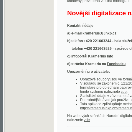
Kontaktní údaje:
a) e-mail
kramerius3@nkp.cz
b) telefon +420 221663244 - hala služeb
(inform
telefon +420 221663529 - správce obsahu
(
c) infoportál
Kramerius Info
d) stránka Krameria na
Facebooku
Upozornění pro uživatele:
Obrazové soubory jsou ve formátu DjVu, p
V souladu se zákonem č. 121/2000 Sb. (
formuláře pro objednání
papírové kopie
.
tomto systému naleznete
zde
.
Statistické údaje v závorce udávají počet t
Podrobnější návod jak používat digitáln
Tato aplikace zpřístupňuje metadata po
http://kramerius.nkp.cz/kramerius/oai
.
Na webových stránkách Národní digitální knihov
naleznete
zde
.
Ukázky zdigitalizovaných dokumentů:
Národní listy