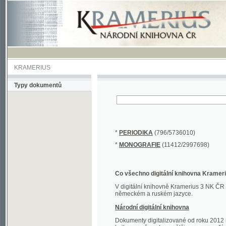
KRAMERIUS
Typy dokumentů
*
PERIODIKA
(796/5736010)
*
MONOGRAFIE
(11412/2997698)
Co všechno digitální knihovna Kramerius obs
V digitální knihovně Kramerius 3 NK ČR najdete 
německém a ruském jazyce.
Národní digitální knihovna
Dokumenty digitalizované od roku 2012 nalezne
knihovny převedena většina monografií. Převedené
Novější digitalizace nale