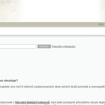
RSS
-
TISK
-
NÁP
Pokročilé vyhledávání
ahuje?
více než 8 milionů naskenovaných stran plných textů periodik a monografií. Vedle dokume
te v
Národní digitální knihovně
, kam také postupně převádíme obsah digitální knihovny Kra
y jsou k dispozici ve vyšší kvalitě a bez nutnosti instalace plug-inu pro DjVu.
znete na
ndk.cz