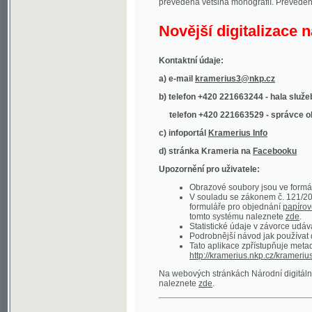
Kontaktní údaje:
a) e-mail
kramerius3@nkp.cz
b) telefon +420 221663244 - hala služeb
(inform
telefon +420 221663529 - správce obsahu
(
c) infoportál
Kramerius Info
d) stránka Krameria na
Facebooku
Upozornění pro uživatele:
Obrazové soubory jsou ve formátu DjVu, p
V souladu se zákonem č. 121/2000 Sb. (
formuláře pro objednání
papírové kopie
.
tomto systému naleznete
zde
.
Statistické údaje v závorce udávají počet t
Podrobnější návod jak používat digitáln
Tato aplikace zpřístupňuje metadata po
http://kramerius.nkp.cz/kramerius/oai
.
Na webových stránkách Národní digitální knihov
naleznete
zde
.
Ukázky zdigitalizovaných dokumentů:
Národní listy