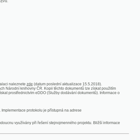
zde
(datum poslední aktualizace 15.5.2018).
vny ČR. Kopii těchto dokumentů lze získat použitím
nictvím eDDO (Služby dodávání dokumentů). Informace o
rotokolu je přístupná na adrese
y při řešení stejnojmenného projektu. Bližší informace
 ze vsi
V zajetí australských lidojedův