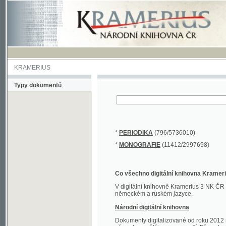
KRAMERIUS
Typy dokumentů
*
PERIODIKA
(796/5736010)
*
MONOGRAFIE
(11412/2997698)
Co všechno digitální knihovna Kramerius obs
V digitální knihovně Kramerius 3 NK ČR najdete 
německém a ruském jazyce.
Národní digitální knihovna
Dokumenty digitalizované od roku 2012 nalezne
převedena většina monografií. Převedené dokument
Novější digitalizace nale