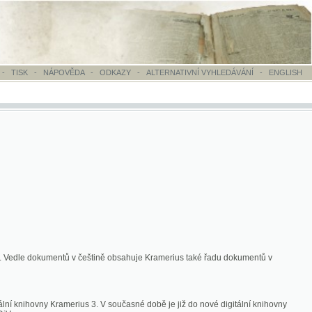
OVĚDA
-
ODKAZY
-
ALTERNATIVNÍ VYHLEDÁVÁNÍ
-
ENGLISH
ntů v češtině obsahuje Kramerius také řadu dokumentů v
merius 3. V současné době je již do nové digitální knihovny