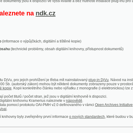
ace o výpůjčkách, digitální a tištěné kopie)
technické problémy, obsah digitální knihovny, přístupnost dokumentů)
ro jejich prohlížení je třeba mít nainstalovaný
plug-in DjVu
. Návod na instalaci naleznete
autorský zákon) mohou být některé dokumenty zobrazeny pouze v prostorách Národní kniho
 Kopii konkrétního článku nebo výňatku z monografie (i elektronickou) lze získat prostřed
itulů / počet stran, jež jsou v digitální knihovně k dispozici.
í knihovnu Kramerius naleznete v
nápovědě
.
mocí protokolu OAI-PMH v2.0 definovaného v rámci
Open Archives Initiative
. Implementace p
ny byly zveřejněny první informace
o nových standardech
, které budou v budoucnu využíván
Humoristické listy
Světozor
Smrt nesem