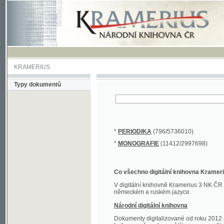
KRAMERIUS
Typy dokumentů
*
PERIODIKA
(796/5736010)
*
MONOGRAFIE
(11412/2997698)
Co všechno digitální knihovna Kramerius obs
V digitální knihovně Kramerius 3 NK ČR najdete 
německém a ruském jazyce.
Národní digitální knihovna
Dokumenty digitalizované od roku 2012 nalezne
knihovny převedena většina monografií. Převedené
Novější digitalizace nale