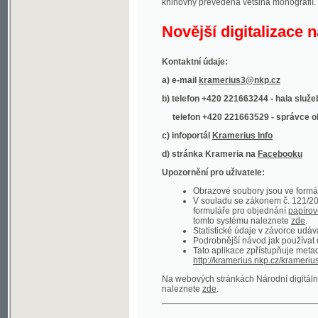
Kontaktní údaje:
a) e-mail
kramerius3@nkp.cz
b) telefon +420 221663244 - hala služeb
(inform
telefon +420 221663529 - správce obsahu
(
c) infoportál
Kramerius Info
d) stránka Krameria na
Facebooku
Upozornění pro uživatele:
Obrazové soubory jsou ve formátu DjVu, p
V souladu se zákonem č. 121/2000 Sb. (
formuláře pro objednání
papírové kopie
.
tomto systému naleznete
zde
.
Statistické údaje v závorce udávají počet t
Podrobnější návod jak používat digitáln
Tato aplikace zpřístupňuje metadata po
http://kramerius.nkp.cz/kramerius/oai
.
Na webových stránkách Národní digitální knihov
naleznete
zde
.
Ukázky zdigitalizovaných dokumentů:
Národní listy