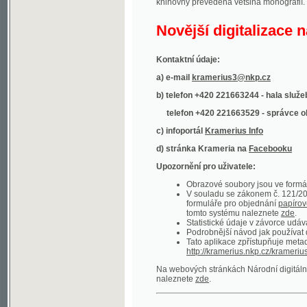
Kontaktní údaje:
a) e-mail
kramerius3@nkp.cz
b) telefon +420 221663244 - hala služeb
(inform
telefon +420 221663529 - správce obsahu
(
c) infoportál
Kramerius Info
d) stránka Krameria na
Facebooku
Upozornění pro uživatele:
Obrazové soubory jsou ve formátu DjVu, p
V souladu se zákonem č. 121/2000 Sb. (
formuláře pro objednání
papírové kopie
.
tomto systému naleznete
zde
.
Statistické údaje v závorce udávají počet t
Podrobnější návod jak používat digitáln
Tato aplikace zpřístupňuje metadata po
http://kramerius.nkp.cz/kramerius/oai
.
Na webových stránkách Národní digitální knihov
naleznete
zde
.
Ukázky zdigitalizovaných dokumentů:
Národní listy