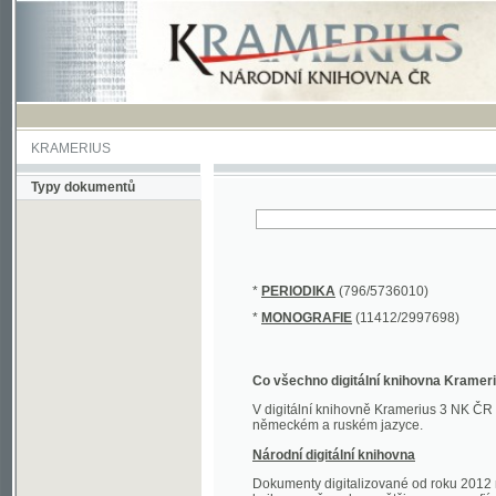
KRAMERIUS
Typy dokumentů
*
PERIODIKA
(796/5736010)
*
MONOGRAFIE
(11412/2997698)
Co všechno digitální knihovna Kramerius obs
V digitální knihovně Kramerius 3 NK ČR najdete 
německém a ruském jazyce.
Národní digitální knihovna
Dokumenty digitalizované od roku 2012 nalezne
knihovny převedena většina monografií. Převedené
Novější digitalizace nale