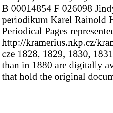
B 000148
54 F 026098
Jind
periodikum
Karel Rainold 
Periodical
Pages represente
http://kramerius.nkp.cz/k
cze
1828, 1829, 1830, 1831
than in 1880 are digitally av
that hold the original docu