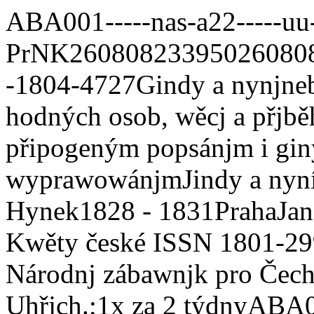
ABA001
-----nas-a22-----u
PrNK
260808233950
260808b
-
1804-4727
Gindy a nynj
ne
hodných osob, wěcj a přjběh
připogeným popsánjm i gi
wyprawowánjm
Jindy a nyn
Hynek
1828 - 1831
Praha
Jan
Kwěty české ISSN 1801-299
Národnj zábawnjk pro Čec
Uhřjch.;
1x za 2 týdny
ABA0